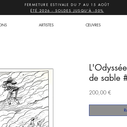
FERMETURE ESTIVALE DU 7 AU 15 AOÛT
ÉTÉ 2026 - SOLDES JUSQU'À -50%
IONS
ARTISTES
ŒUVRES
L'Odyssée
de sable 
Prix
200,00 €
R