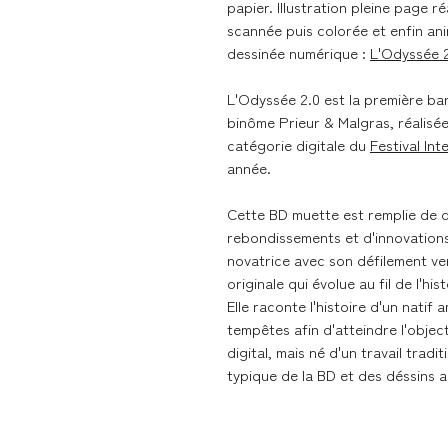
papier. Illustration pleine page réa
scannée puis colorée et enfin ani
dessinée numérique :
L'Odyssée 
L'Odyssée 2.0 est la première b
binôme Prieur & Malgras, réalisée
catégorie digitale du
Festival In
année.
Cette BD muette est remplie de d
rebondissements et d'innovation
novatrice avec son défilement ve
originale qui évolue au fil de l'his
Elle raconte l'histoire d'un natif
tempêtes afin d'atteindre l'objec
digital, mais né d'un travail trad
typique de la BD et des déssins 