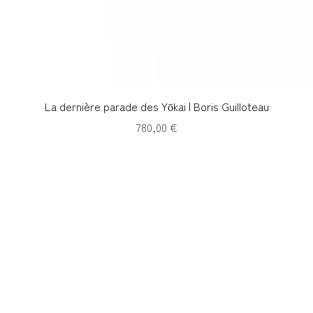
Aperçu rapide
La dernière parade des Yōkai | Boris Guilloteau
Prix
780,00 €