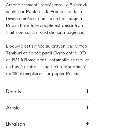
Arrondissement
" représente Le Baiser du
sculpteur Paolo et de Francesca de la
Divine comédie, comme un hommage à
Rodin. Enlacé, le couple est dessiné au
trait noir sur un fond de nuit nuageuse.
L'oeuvre est signée au crayon par Orfeo
Tamburi et éditée par Il Cigno entre 1979
et 1981 à Rome dont l'estampille se trouve
en bas à droite. Il s'agit d'un tirage limité
de 130 exemplaires sur papier Pescia.
Détails
Gravure à l'eau forte et aquatinte en
Artiste
couleur et réhaussée : painte à la main
par l'artiste.
Orfeo Tamburi
(1910-1994) est un peintre
Papier
Fine Art
Pescia
Livraison
et graveur italien connu pour ses
portraits de la vie urbaine. Influencé par