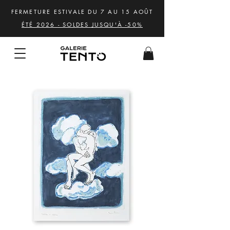
FERMETURE ESTIVALE DU 7 AU 15 AOÛT
ÉTÉ 2026 - SOLDES JUSQU'À -50%