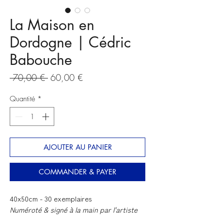
La Maison en
Dordogne | Cédric
Babouche
Prix
Prix
 70,00 € 
60,00 €
original
promotionnel
Quantité
*
AJOUTER AU PANIER
COMMANDER & PAYER
40x50cm - 30 exemplaires
Numéroté & signé à la main par l'artiste