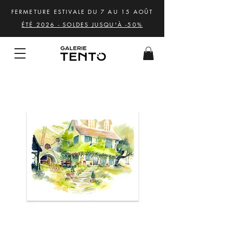
FERMETURE ESTIVALE DU 7 AU 15 AOÛT
ÉTÉ 2026 - SOLDES JUSQU'À -50%