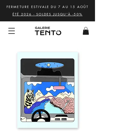
FERMETURE ESTIVALE DU 7 AU 15 AOÛT
ÉTÉ 2026 - SOLDES JUSQU'À -50%