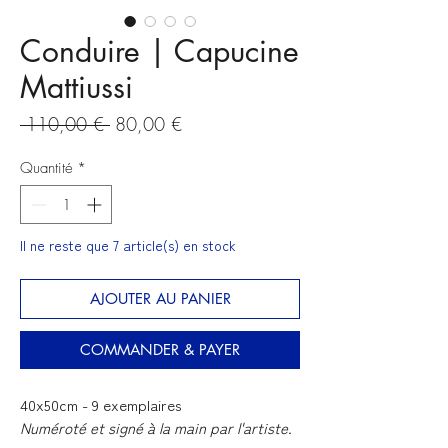
Conduire | Capucine
Mattiussi
Prix
Prix
 110,00 € 
80,00 €
original
promotionnel
Quantité
*
Il ne reste que 7 article(s) en stock
AJOUTER AU PANIER
COMMANDER & PAYER
40x50cm - 9 exemplaires
Numéroté et signé à la main par l'artiste.