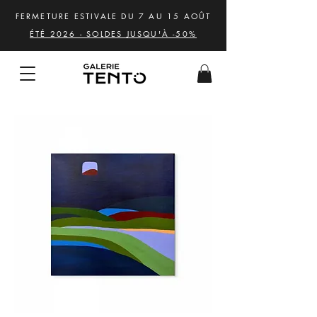
FERMETURE ESTIVALE DU 7 AU 15 AOÛT
ÉTÉ 2026 - SOLDES JUSQU'À -50%