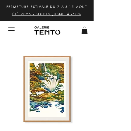
FERMETURE ESTIVALE DU 7 AU 15 AOÛT
ÉTÉ 2026 - SOLDES JUSQU'À -50%