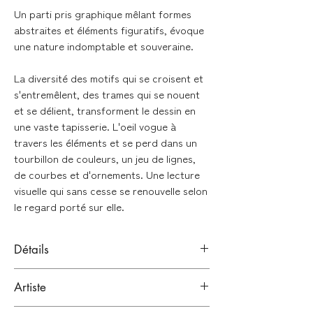
Un parti pris graphique mêlant formes
abstraites et éléments figuratifs, évoque
une nature indomptable et souveraine.
La diversité des motifs qui se croisent et
s'entremêlent, des trames qui se nouent
et se délient, transforment le dessin en
une vaste tapisserie. L'oeil vogue à
travers les éléments et se perd dans un
tourbillon de couleurs, un jeu de lignes,
de courbes et d'ornements. Une lecture
visuelle qui sans cesse se renouvelle selon
le regard porté sur elle.
Détails
Encres Acryliques
Artiste
Papier ARCHE satiné 300g
Signée en bas à droite de l'oeuvre