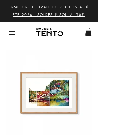
FERMETURE ESTIVALE DU 7 AU 15 AOÛT
ÉTÉ 2026 - SOLDES JUSQU'À -50%