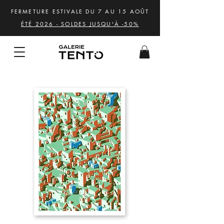
FERMETURE ESTIVALE DU 7 AU 15 AOÛT
ÉTÉ 2026 - SOLDES JUSQU'À -50%