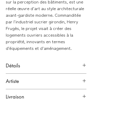
sur la perception des bâtiments, est une
réelle œuvre d’art au style architecturale
avant-gardiste moderne. Commanditée
par l’industriel sucrier girondin, Henry
Frugès, le projet visait à créer des
logements ouvriers accessibles à la
propriété, innovants en termes
d’équipements et d’aménagement.
Détails
Impression jet d'encre pigmentaire
Artiste
(giclée)
Papier
Fine Art
Hahnemülhe William
Antoine Alves
Turner 310g
Livraison
Bordeaux, France.
Artiste dessinateur.
Emballage renforcé :
Format : 50 x 70cm
Edition limitée à 5 exemplaires
Lien vers sa bio
Toutes nos œuvres sont emballées dans
Numéroté et signé à la main par l'artiste
plusieurs couches de papiers