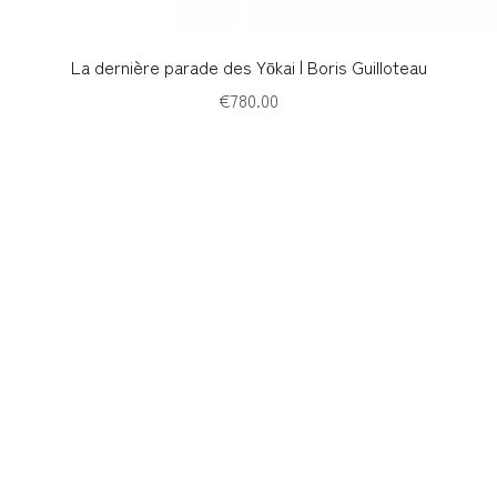
Quick View
La dernière parade des Yōkai | Boris Guilloteau
Price
€780.00