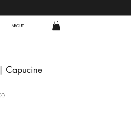
ABOUT
| Capucine
r
Sale
00
Price