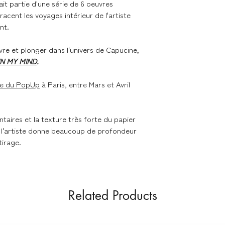
 fait partie d'une série de 6 oeuvres
Vendu sans cadre -
tracent les voyages intérieur de l'artiste
de l'encadrement
Livraison dans les me
nt.
Nous expédions les 
vre et plonger dans l'univers de Capucine,
contacter en cas de 
IN MY MIND
.
ie du PopUp
à Paris, entre Mars et Avril
Délai de livraison se
- France métropolita
ntaires et la texture très forte du papier
Colissimo
ar l'artiste donne beaucoup de profondeur
- Union Européenne 
tirage.
Colissimo
Retours & échanges
Related Products
Vous disposez d'un d
si la commande ne v
sur nos conditions 