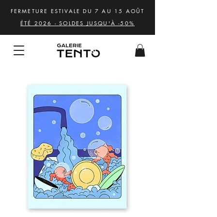
FERMETURE ESTIVALE DU 7 AU 15 AOÛT
ÉTÉ 2026 - SOLDES JUSQU'À -50%