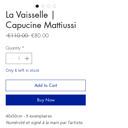
La Vaisselle |
Capucine Mattiussi
Regular
Sale
 €110.00 
€80.00
Price
Price
Quantity
*
Only 6 left in stock
Add to Cart
Buy Now
40x50cm - 9 exemplaires
Numéroté et signé à la main par l'artiste.