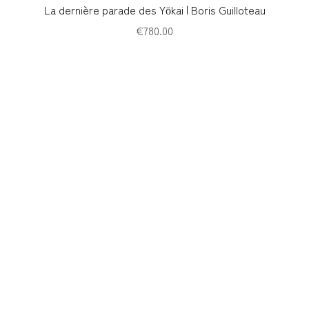
Quick View
La dernière parade des Yōkai | Boris Guilloteau
Price
€780.00