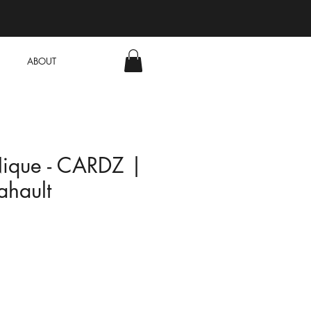
ABOUT
Nique - CARDZ |
lahault