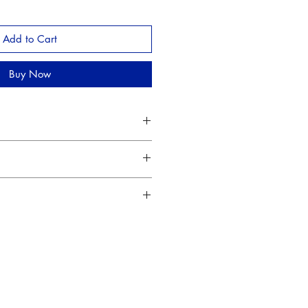
Add to Cart
Buy Now
r papier Lana Bristol 250 g
T
m (par Cardz)
IN DE L'EXPOSITION
(fin
:
ont emballées dans plusieurs