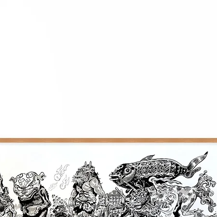
Vous disposez d'un d
si la commande ne v
sur nos conditions 
NB : les oeuvres ser
partir de la fin de 