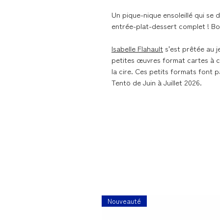
Un pique-nique ensoleillé qui se
entrée-plat-dessert complet ! Boi
Isabelle Flahault
s'est prêtée au j
petites œuvres format cartes à co
la cire. Ces petits formats font p
Tentö de Juin à Juillet 2026.
Nouveauté