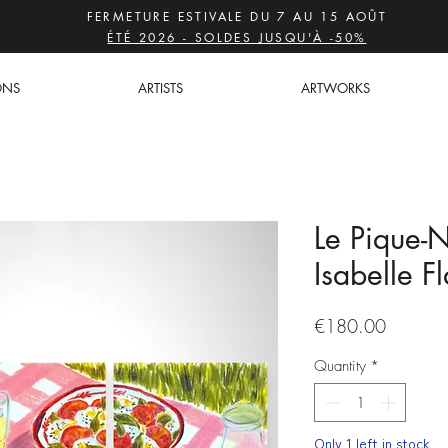
FERMETURE ESTIVALE DU 7 AU 15 AOÛT
ÉTÉ 2026 - SOLDES JUSQU'À -50%
ONS
ARTISTS
ARTWORKS
Le Pique-
Isabelle F
Price
€180.00
Quantity
*
Only 1 left in stock