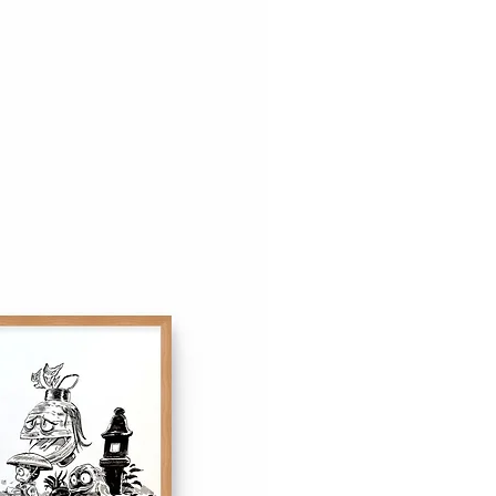
élai de rétractation de 14 jours
ous convient pas. En savoir plus
de vente.
ont disponibles à l'expédition à
l'exposition le 2 novembre 2024