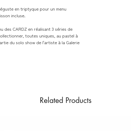
couches de papiers 
dans des emballage
 déguste en triptyque pour un menu
(enveloppes carton 
sson incluse.
eu des CARDZ en réalisant 3 séries de
Livraison dans les me
llectionner, toutes uniques, au pastel à
artie du solo show de l'artiste à la Galerie
Nous expédions les 
contacter en cas de 
Délai de livraison se
- France métropolita
Colissimo
- Union Européenne 
Related Products
Colissimo
Retours & échanges