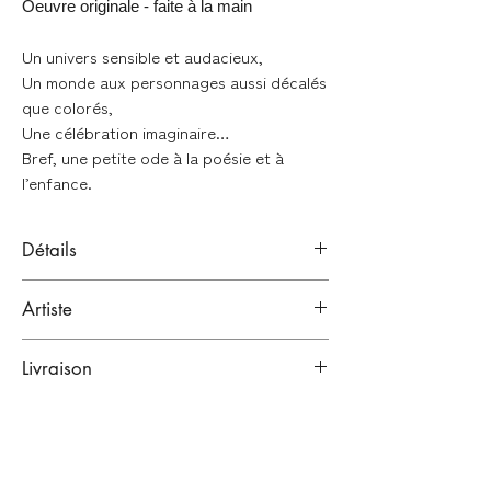
Oeuvre originale - faite à la main
Un univers sensible et audacieux,
Un monde aux personnages aussi décalés
que colorés,
Une célébration imaginaire…
Bref, une petite ode à la poésie et à
l’enfance.
Détails
Aquarelle japonaise sur papier
Artiste
Signée au dos par l'artiste
Julie Lelann
Format : A4 (21x29,7cm)
Livraison
Bordeaux, France.
Artiste
Emballage renforcé :
Oeuvre originale
Vendue sans cadre
Lien vers sa bio
Toutes nos œuvres sont emballées dans
plusieurs couches de papiers