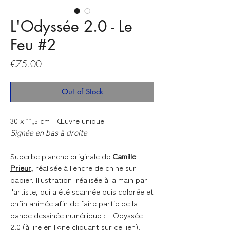
L'Odyssée 2.0 - Le
Feu #2
Price
€75.00
Out of Stock
30 x 11,5 cm - Œuvre unique
Signée en bas à droite
Superbe planche originale de
Camille
Prieur
, réalisée à l'encre de chine sur
papier. Illustration réalisée à la main par
l'artiste, qui a été scannée puis colorée et
enfin animée afin de faire partie de la
bande dessinée numérique :
L'Odyssée
2.0
(à lire en ligne cliquant sur
ce lien
).