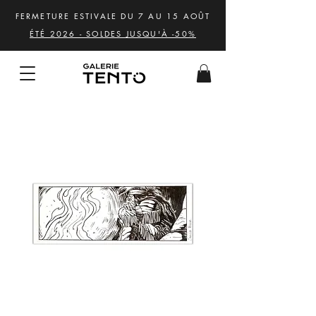
FERMETURE ESTIVALE DU 7 AU 15 AOÛT
ÉTÉ 2026 - SOLDES JUSQU'À -50%