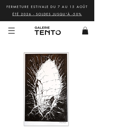
FERMETURE ESTIVALE DU 7 AU 15 AOÛT
ÉTÉ 2026 - SOLDES JUSQU'À -50%