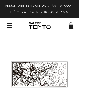
FERMETURE ESTIVALE DU 7 AU 15 AOÛT
ÉTÉ 2026 - SOLDES JUSQU'À -50%