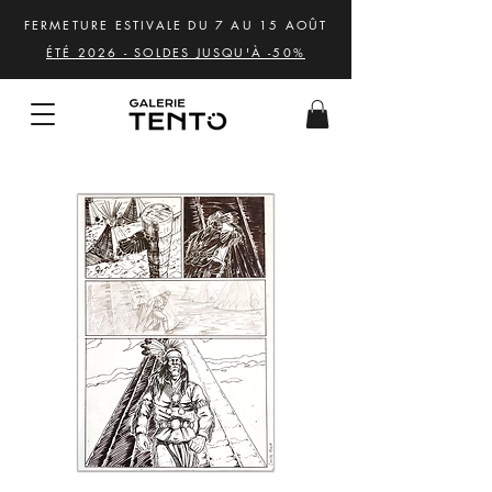
FERMETURE ESTIVALE DU 7 AU 15 AOÛT
ÉTÉ 2026 - SOLDES JUSQU'À -50%