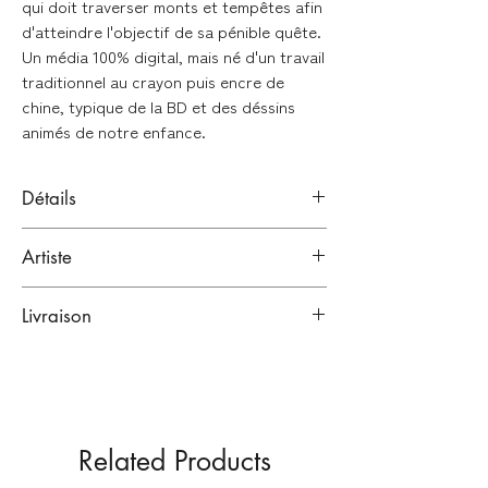
qui doit traverser monts et tempêtes afin
d'atteindre l'objectif de sa pénible quête.
Un média 100% digital, mais né d'un travail
traditionnel au crayon puis encre de
chine, typique de la BD et des déssins
animés de notre enfance.
Détails
Planche originale en noir et blanc
Artiste
Technique : Encre de chine sur papier
Canson
Camille Prieur
Format : A3 ( 29,7 x 42cm )
Livraison
Paris, France
Dessinateur de bande dessinée
Emballage renforcé et garanti :
Signée en bas à droite par l'artiste.
Oeuvre unique.
Membre du duo d’auteurs Prieur &
Toute œuvre originale est envoyée à plat,
Malgras (Odysée 2.0, Evolution - pour
et protégée par de nombreuses couches
Livrée avec certificat d'authenticité
Fluide Glacial, Sparte Attaque).
de papier de soie, papier bulle et carton
Vendu sans encadrement.
Related Products
puis renforcée sur les faces plates par