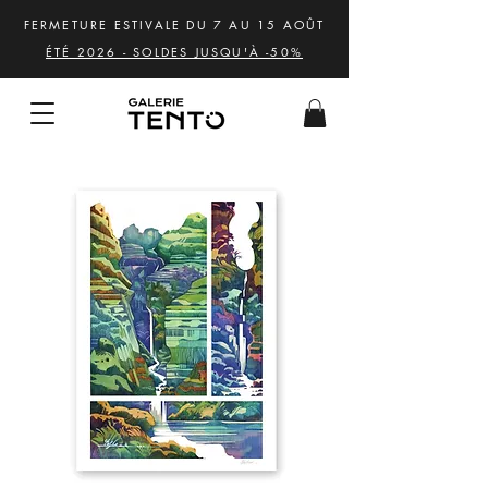
FERMETURE ESTIVALE DU 7 AU 15 AOÛT
ÉTÉ 2026 - SOLDES JUSQU'À -50%