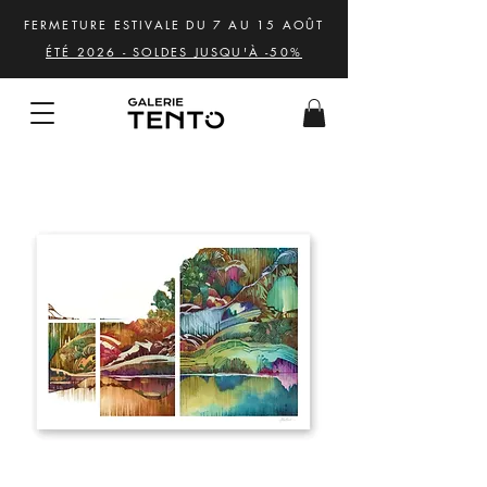
FERMETURE ESTIVALE DU 7 AU 15 AOÛT
ÉTÉ 2026 - SOLDES JUSQU'À -50%