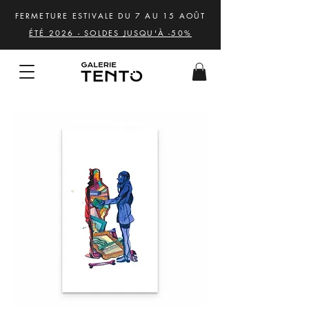
FERMETURE ESTIVALE DU 7 AU 15 AOÛT
ÉTÉ 2026 - SOLDES JUSQU'À -50%