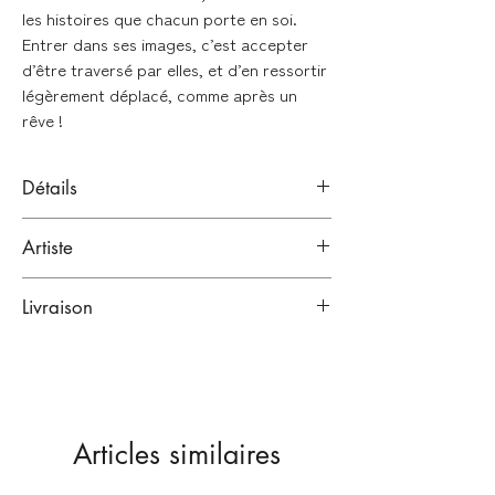
les histoires que chacun porte en soi.
Entrer dans ses images, c’est accepter
d’être traversé par elles, et d’en ressortir
légèrement déplacé, comme après un
rêve !
Détails
Aquarelle sur papier
Artiste
Signée en bas à droite de l'oeuvre
Victor Hussenot
Format : 11x17,2cm
Livraison
Paris, France.
Artiste
Emballage renforcé :
Oeuvre originale
Vendue sans cadre
Lien vers sa bio
Toutes nos œuvres sont emballées dans
plusieurs couches de papiers
protecteurs, puis expédiées dans des
Articles similaires
emballages cartonnés renforcés
(enveloppes carton ou tubes selon