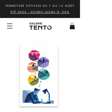
FERMETURE ESTIVALE DU 7 AU 15 AOÛT
ÉTÉ 2026 - SOLDES JUSQU'À -50%