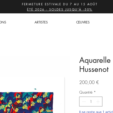
FERMETURE ESTIVALE DU 7 AU 15 AOÛT
ÉTÉ 2026 - SOLDES JUSQU'À -50%
IONS
ARTISTES
ŒUVRES
Aquarelle 
Hussenot
Prix
200,00 €
Quantité
*
Il ne reste que 1 arti