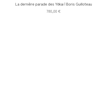
Aperçu rapide
La dernière parade des Yōkai | Boris Guilloteau
Prix
780,00 €