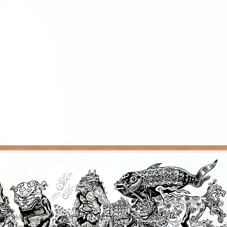
NB : les oeuvres ser
partir de la fin de 