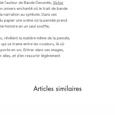
le de l'auteur de Bande Dessinée,
Victor
on univers enchanté où le trait de bande
Livraison dans les me
 la narration au symbole. Dans ses
 du papier une scène où la pensée prend
Nous expédions les 
 histoire en un seul souffle.
contacter en cas de 
s, révèlent la matière même de la pensée,
ce qui se trame entre les couleurs, là où
Délai de livraison se
 porte en soi. Entrer dans ses images,
r elles, et d’en ressortir légèrement
- France métropolita
Colissimo
- Union Européenne 
Colissimo
Articles similaires
Retours & échanges
Vous disposez d'un d
si la commande ne v
sur nos conditions 