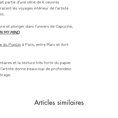
 fait partie d'une série de 6 oeuvres
Délai de livraison se
tracent les voyages intérieur de l'artiste
nt.
- France métropolita
Colissimo
vre et plonger dans l'univers de Capucine,
- Union Européenne 
IN MY MIND
.
Colissimo
ie du PopUp
à Paris, entre Mars et Avril
Retours & échanges
ntaires et la texture très forte du papier
Vous disposez d'un d
si la commande ne v
ar l'artiste donne beaucoup de profondeur
sur nos conditions 
tirage.
Articles similaires