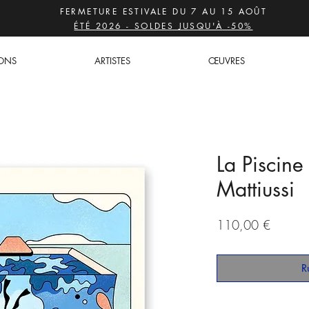
FERMETURE ESTIVALE DU 7 AU 15 AOÛT
ÉTÉ 2026 - SOLDES JUSQU'À -50%
IONS
ARTISTES
ŒUVRES
La Piscin
Mattiussi
Prix
110,00 €
R