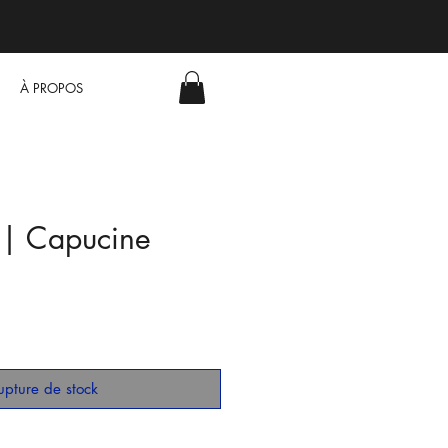
À PROPOS
e | Capucine
upture de stock