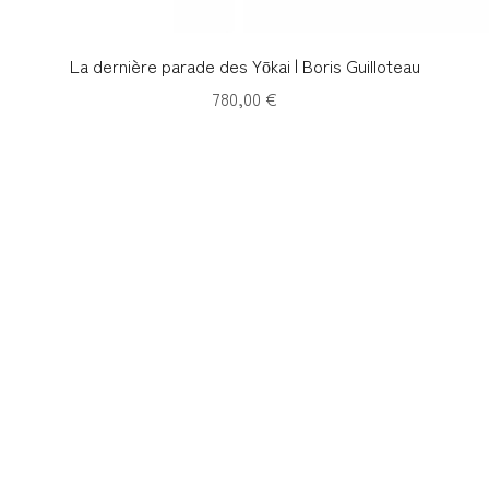
Aperçu rapide
La dernière parade des Yōkai | Boris Guilloteau
Prix
780,00 €