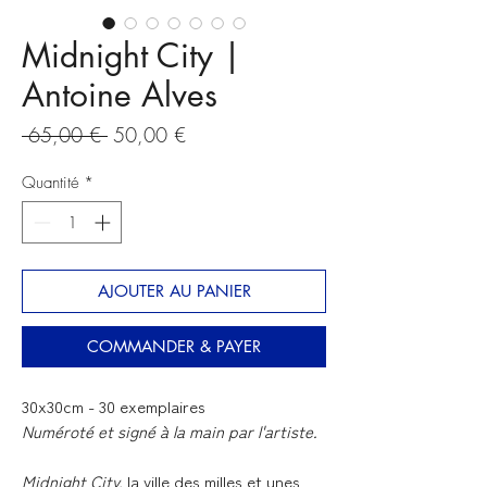
Midnight City |
Antoine Alves
Prix
Prix
 65,00 € 
50,00 €
original
promotionnel
Quantité
*
AJOUTER AU PANIER
COMMANDER & PAYER
30x30cm - 30 exemplaires
Numéroté et signé à la main par l'artiste.
Midnight City,
la ville des milles et unes