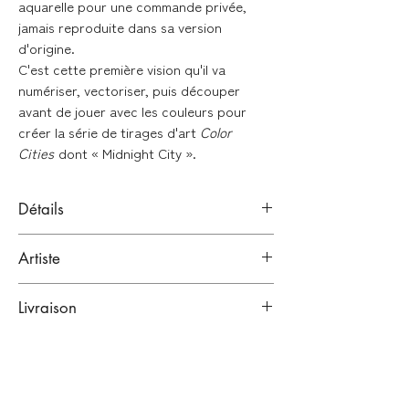
aquarelle pour une commande privée,
jamais reproduite dans sa version
d'origine.
C'est cette première vision qu'il va
numériser, vectoriser, puis découper
avant de jouer avec les couleurs pour
créer la série de tirages d'art
Color
Cities
dont « Midnight City ».
Détails
Impression jet d'encre pigmentaire
Artiste
(giclée) Fine Art
Papier
Fine Art
Print Art smooth 240g
Antoine Alves
Livraison
Bordeaux, France.
Format : 30 x 30cm
Architecte.
Emballage renforcé :
Edition limitée à 30 exemplaires
Dessin, aquarelle, street-art
Numéroté et signé à la main par l'artiste
Toutes nos œuvres sont emballées dans
Lien vers sa bio
plusieurs couches de papiers
Imprimé en FRANCE