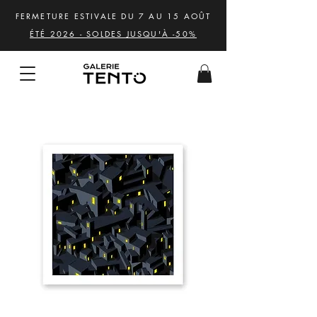
FERMETURE ESTIVALE DU 7 AU 15 AOÛT
ÉTÉ 2026 - SOLDES JUSQU'À -50%