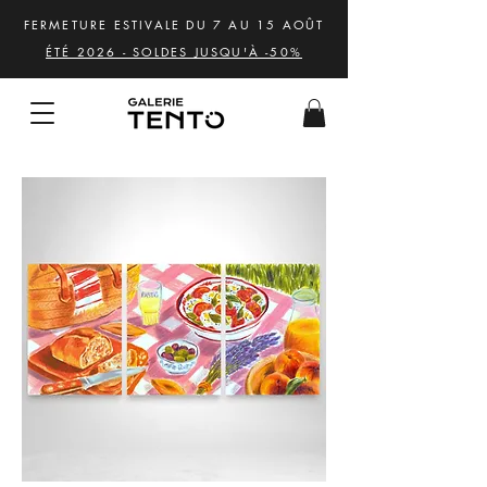
FERMETURE ESTIVALE DU 7 AU 15 AOÛT
ÉTÉ 2026 - SOLDES JUSQU'À -50%