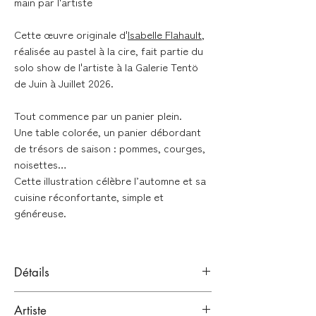
main par l'artiste
Cette œuvre originale d'
Isabelle Flahault
,
réalisée au pastel à la cire, fait partie du
solo show de l'artiste à la Galerie Tentö
de Juin à Juillet 2026.
Tout commence par un panier plein.
Une table colorée, un panier débordant
de trésors de saison : pommes, courges,
noisettes…
Cette illustration célèbre l’automne et sa
cuisine réconfortante, simple et
généreuse.
Détails
Pastels à la cire sur papier Clairefontaine
Artiste
250 g