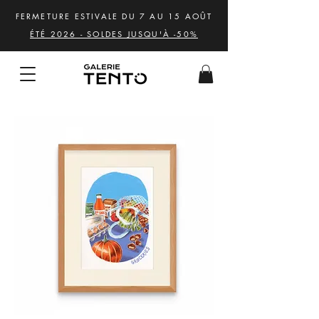
FERMETURE ESTIVALE DU 7 AU 15 AOÛT
ÉTÉ 2026 - SOLDES JUSQU'À -50%