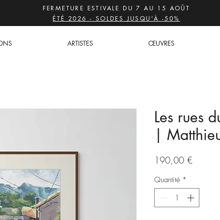
FERMETURE ESTIVALE DU 7 AU 15 AOÛT
ÉTÉ 2026 - SOLDES JUSQU'À -50%
IONS
ARTISTES
ŒUVRES
Les rues d
| Matthieu
Prix
190,00 €
Quantité
*