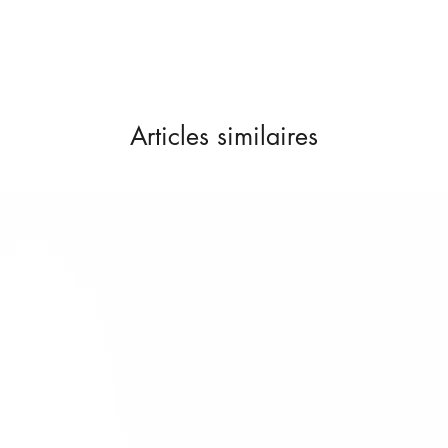
Livraison dans les me
Nous expédions les 
contacter en cas de 
Articles similaires
Délai de livraison se
- France métropolita
Colissimo
- Union Européenne 
Colissimo
Retours & échanges
Vous disposez d'un d
si la commande ne v
sur nos conditions 