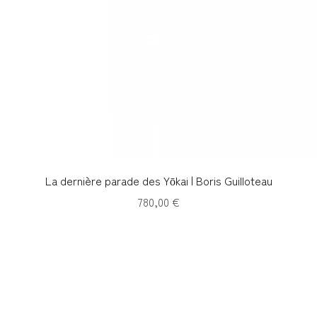
Aperçu rapide
La dernière parade des Yōkai | Boris Guilloteau
Prix
780,00 €