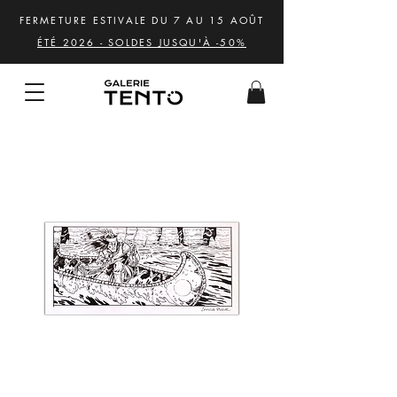
FERMETURE ESTIVALE DU 7 AU 15 AOÛT
ÉTÉ 2026 - SOLDES JUSQU'À -50%