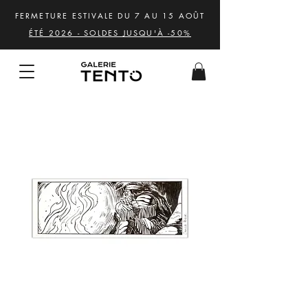
FERMETURE ESTIVALE DU 7 AU 15 AOÛT
ÉTÉ 2026 - SOLDES JUSQU'À -50%