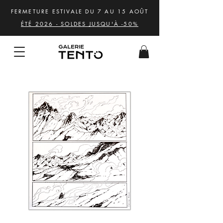
FERMETURE ESTIVALE DU 7 AU 15 AOÛT
ÉTÉ 2026 - SOLDES JUSQU'À -50%