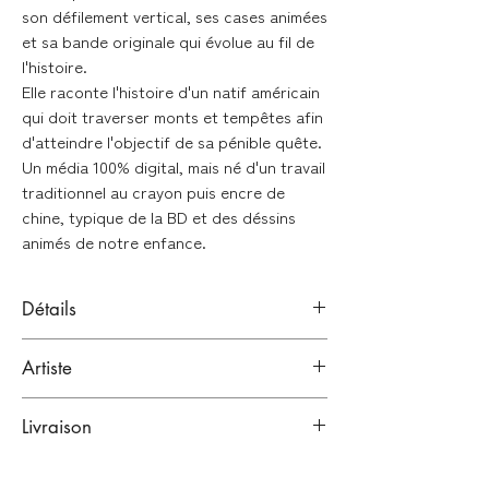
son défilement vertical, ses cases animées
et sa bande originale qui évolue au fil de
l'histoire.
Elle raconte l'histoire d'un natif américain
qui doit traverser monts et tempêtes afin
d'atteindre l'objectif de sa pénible quête.
Un média 100% digital, mais né d'un travail
traditionnel au crayon puis encre de
chine, typique de la BD et des déssins
animés de notre enfance.
Détails
Planche originale en noir et blanc
Artiste
Technique : Encre de chine sur papier
Canson
Camille Prieur
Format : 30 x 34,5 cm
Livraison
Paris, France
Dessinateur de bande dessinée
Emballage renforcé et garanti :
Signée en bas à droite par l'artiste.