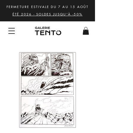
FERMETURE ESTIVALE DU 7 AU 15 AOÛT
ÉTÉ 2026 - SOLDES JUSQU'À -50%