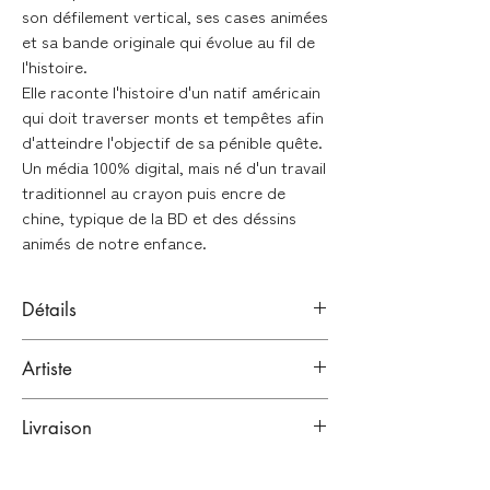
son défilement vertical, ses cases animées
et sa bande originale qui évolue au fil de
l'histoire.
Elle raconte l'histoire d'un natif américain
qui doit traverser monts et tempêtes afin
d'atteindre l'objectif de sa pénible quête.
Un média 100% digital, mais né d'un travail
traditionnel au crayon puis encre de
chine, typique de la BD et des déssins
animés de notre enfance.
Détails
Planche originale en noir et blanc
Artiste
Technique : Encre de chine sur papier
Canson
Camille Prieur
Format : 30 x 40 cm
Livraison
Paris, France
Dessinateur de bande dessinée
Emballage renforcé et garanti :
Signée en bas à droite par l'artiste.