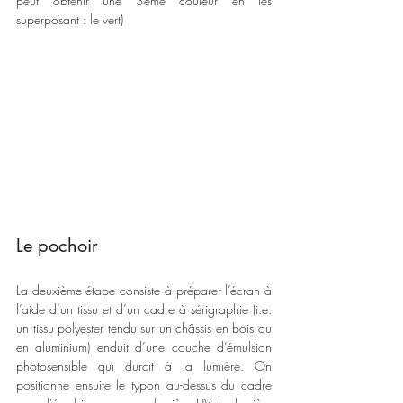
peut obtenir une 3ème couleur en les 
superposant : le vert)
Le pochoir
La deuxième étape consiste à préparer l’écran à 
l’aide d’un tissu et d’un cadre à sérigraphie (i.e. 
un tissu polyester tendu sur un châssis en bois ou 
en aluminium) enduit d’une couche d’émulsion 
photosensible qui durcit à la lumière. On 
positionne ensuite le typon au-dessus du cadre 