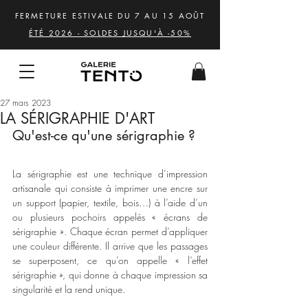
FERMETURE ESTIVALE DU 7 AU 15 AOÛT
ÉTÉ 2026 - SOLDES JUSQU'À -50%
27 mars 2023
LA SÉRIGRAPHIE D'ART
Qu'est-ce qu'une sérigraphie ? 
La sérigraphie est une technique d’impression 
artisanale qui consiste à imprimer une encre sur 
un support (papier, textile, bois…) à l’aide d’un 
ou plusieurs pochoirs appelés « écrans de 
sérigraphie ». Chaque écran permet d’appliquer 
une couleur différente. Il arrive que les passages 
se superposent, ce qu’on appelle « l’effet 
sérigraphie », qui donne à chaque impression sa 
singularité et la rend unique. 