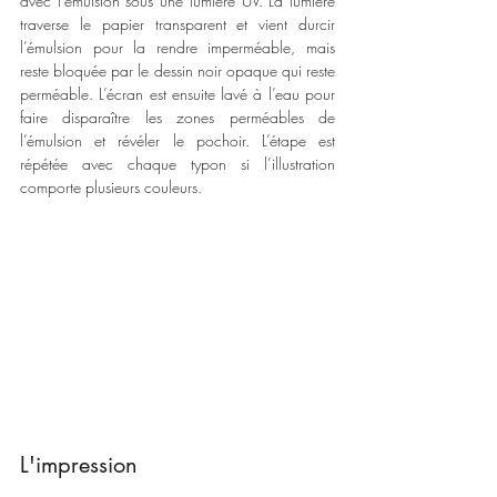
avec l’émulsion sous une lumière UV. La lumière 
traverse le papier transparent et vient durcir 
l’émulsion pour la rendre imperméable, mais 
reste bloquée par le dessin noir opaque qui reste 
perméable. L’écran est ensuite lavé à l’eau pour 
faire disparaître les zones perméables de 
l’émulsion et révéler le pochoir. L’étape est 
répétée avec chaque typon si l’illustration 
comporte plusieurs couleurs. 
L'impression 