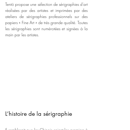
Tentö propose une sélection de sérigraphies d’art 
réalisées par des artistes et imprimées par des 
ateliers de sérigraphies professionnels sur des 
papiers « Fine Art » de très grande qualité. Toutes 
les sérigraphies sont numérotées et signées à la 
main par les artistes. 
L’histoire de la sérigraphie 
Il semblerait que les Chinois soient les premiers à 