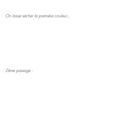
On laisse sécher la première couleur...
2ème passage :
La sérigraphie d’art permet d’obtenir un rendu 