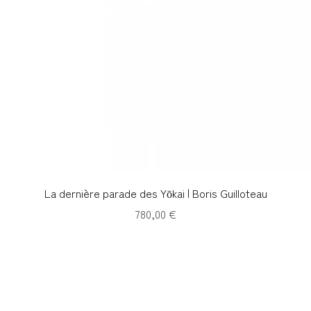
Aperçu rapide
La dernière parade des Yōkai | Boris Guilloteau
Prix
780,00 €