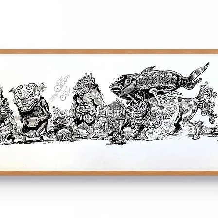
Vous disposez d'un d
si la commande ne v
sur nos conditions 
NB : les oeuvres ser
partir de la fin de 