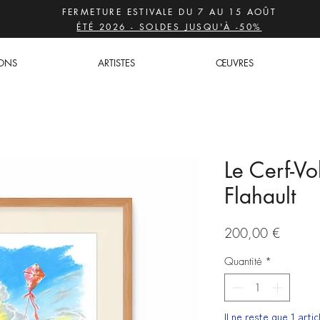
FERMETURE ESTIVALE DU 7 AU 15 AOÛT
ÉTÉ 2026 - SOLDES JUSQU'À -50%
IONS
ARTISTES
ŒUVRES
Le Cerf-Vo
Flahault
Prix
200,00 €
Quantité
*
Il ne reste que 1 arti