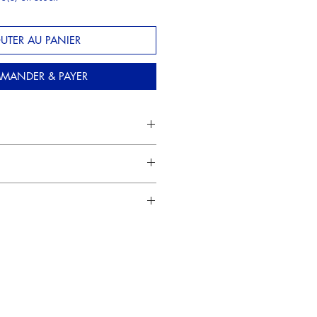
UTER AU PANIER
MANDER & PAYER
r papier Hahnemühle Lana Bristol
T
 (A4)
IN DE L'EXPOSITION
(fin
:
ont emballées dans plusieurs