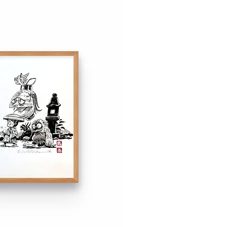
élai de rétractation de 14 jours
ous convient pas. En savoir plus
de vente.
ont disponibles à l'expédition à
l'exposition le 2 novembre 2024