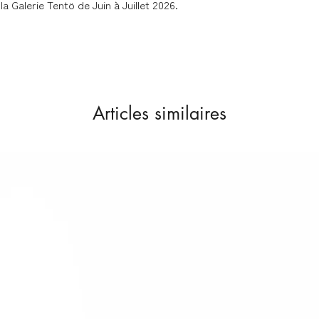
couches de papiers 
la Galerie Tentö de Juin à Juillet 2026.
dans des emballage
(enveloppes carton 
Livraison dans les me
Articles similaires
Nous expédions les 
contacter en cas de 
Délai de livraison se
- France métropolita
Colissimo
- Union Européenne 
Colissimo
Retours & échanges