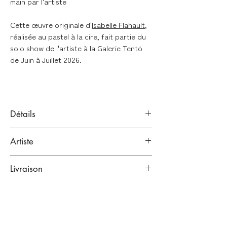
main par l'artiste
Cette œuvre originale d'
Isabelle Flahault
,
réalisée au pastel à la cire, fait partie du
solo show de l'artiste à la Galerie Tentö
de Juin à Juillet 2026.
Détails
Pastels à la cire sur papier Hahnemühle
Artiste
Lana Bristol 250g
Signé en bas
ISABELLE FLAHAULT
Livraison
Bordeaux, France.
Format : 21 x 29,7cm (A4)
Artiste illustratrice
LIVRAISONS À LA FIN DE L'EXPOSITION
(fin juillet 2026)
Oeuvre unique
Lien vers sa bio
Vendue sans cadre.
Emballage renforcé :