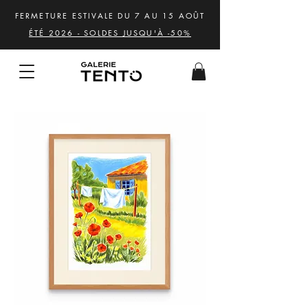
FERMETURE ESTIVALE DU 7 AU 15 AOÛT
ÉTÉ 2026 - SOLDES JUSQU'À -50%