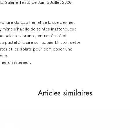
couches de papiers 
la Galerie Tentö de Juin à Juillet 2026.
dans des emballage
(enveloppes carton 
e phare du Cap Ferret se laisse deviner,
y mène s’habille de teintes inattendues :
Livraison dans les me
 palette vibrante, entre réalité et
u pastel à la cire sur papier Bristol, cette
Nous expédions les 
stes et les aplats pour com poser une
contacter en cas de 
ique.
ner un intérieur.
Délai de livraison se
- France métropolita
Colissimo
Articles similaires
- Union Européenne 
Colissimo
Retours & échanges