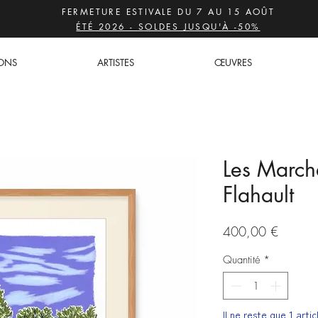
FERMETURE ESTIVALE DU 7 AU 15 AOÛT
ÉTÉ 2026 - SOLDES JUSQU'À -50%
IONS
ARTISTES
ŒUVRES
Les Marche
Flahault
Prix
400,00 €
Quantité
*
Il ne reste que 1 arti