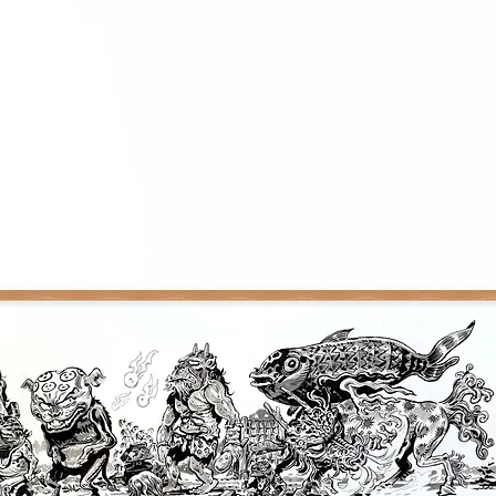
Vous disposez d'un d
si la commande ne v
sur nos conditions 
NB : les oeuvres ser
partir de la fin de 