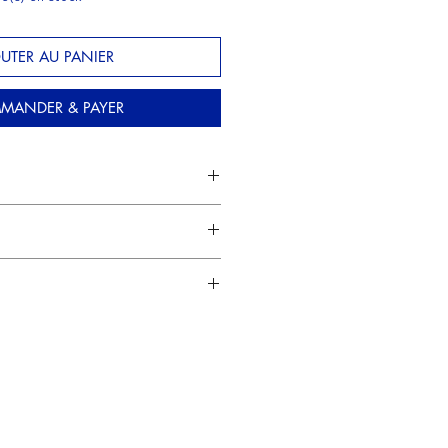
UTER AU PANIER
MANDER & PAYER
ur papier Hahnemühle Harmony 300
T
 (A3)
IN DE L'EXPOSITION
(fin
:
ont emballées dans plusieurs