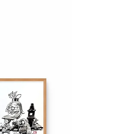
élai de rétractation de 14 jours
ous convient pas. En savoir plus
de vente.
ont disponibles à l'expédition à
l'exposition le 2 novembre 2024