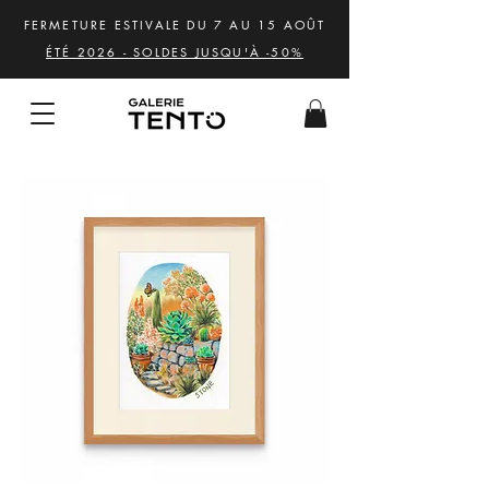
FERMETURE ESTIVALE DU 7 AU 15 AOÛT
ÉTÉ 2026 - SOLDES JUSQU'À -50%