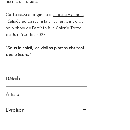
main par l'artiste
Cette œuvre originale d'
Isabelle Flahault
,
réalisée au pastel à la cire, fait partie du
solo show de l'artiste à la Galerie Tentö
de Juin à Juillet 2026.
"Sous le soleil, les vieilles pierres abritent
des trésors."
Détails
Pastels à la cire sur papier Lana Bristol
Artiste
250 g (Hahnemühle)
Signé en bas à gauche (signature réalisée
ISABELLE FLAHAULT
après le scan)
Livraison
Bordeaux, France.
Artiste illustratrice
LIVRAISONS À LA FIN DE L'EXPOSITION
Format : 14,8 x 21 cm (A5)
(fin juillet 2026)