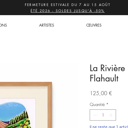
FERMETURE ESTIVALE DU 7 AU 15 AOÛT
ÉTÉ 2026 - SOLDES JUSQU'À -50%
IONS
ARTISTES
ŒUVRES
La Rivière
Flahault
Prix
125,00 €
Quantité
*
Il ne reste que 1 arti