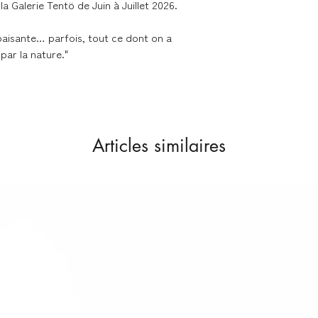
couches de papiers 
la Galerie Tentö de Juin à Juillet 2026.
dans des emballage
(enveloppes carton 
apaisante… parfois, tout ce dont on a
 par la nature."
Livraison dans les me
Nous expédions les 
contacter en cas de 
Articles similaires
Délai de livraison se
- France métropolita
Colissimo
- Union Européenne 
Colissimo
Retours & échanges