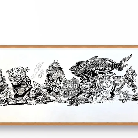
Vous disposez d'un d
si la commande ne v
sur nos conditions 
NB : les oeuvres ser
partir de la fin de 