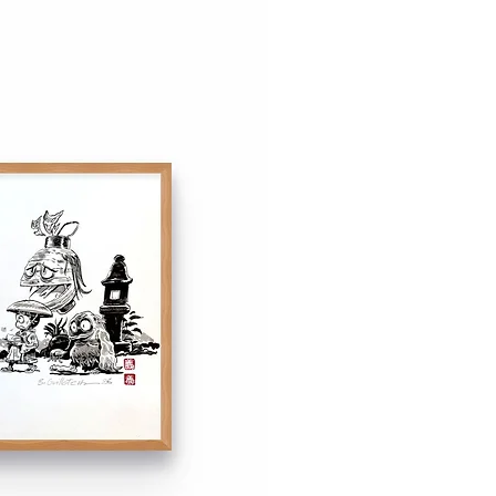
élai de rétractation de 14 jours
ous convient pas. En savoir plus
de vente.
ont disponibles à l'expédition à
l'exposition le 2 novembre 2024