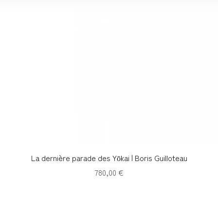
Aperçu rapide
La dernière parade des Yōkai | Boris Guilloteau
Prix
780,00 €