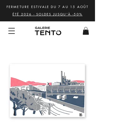
FERMETURE ESTIVALE DU 7 AU 15 AOÛT
ÉTÉ 2026 - SOLDES JUSQU'À -50%