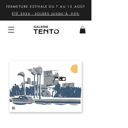
FERMETURE ESTIVALE DU 7 AU 15 AOÛT
ÉTÉ 2026 - SOLDES JUSQU'À -50%