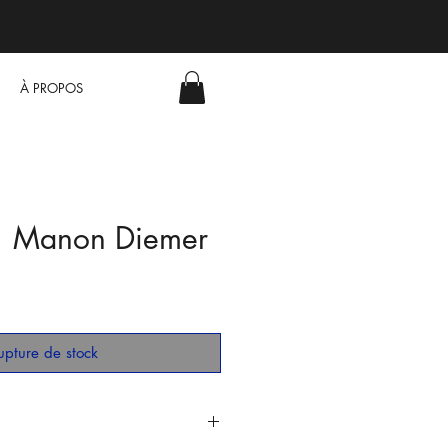
À PROPOS
| Manon Diemer
upture de stock