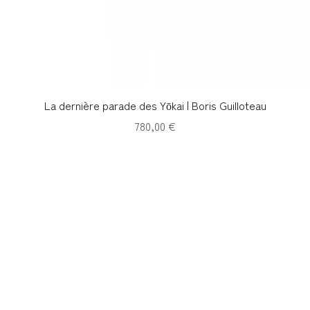
Aperçu rapide
La dernière parade des Yōkai | Boris Guilloteau
Prix
780,00 €