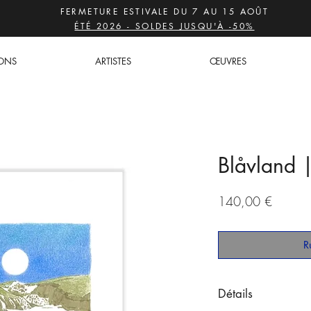
FERMETURE ESTIVALE DU 7 AU 15 AOÛT
ÉTÉ 2026 - SOLDES JUSQU'À -50%
IONS
ARTISTES
ŒUVRES
Blåvland 
Prix
140,00 €
R
Détails