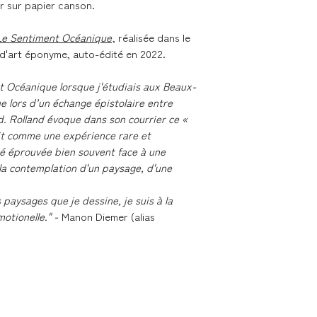
ur sur papier canson.
- France métropolita
Colissimo
Le Sentiment Océanique
, réalisée dans le
- Union Européenne 
e d'art éponyme, auto-édité en 2022.
Colissimo
t Océanique lorsque j'étudiais aux Beaux-
ue lors d’un échange épistolaire entre
Retours & échanges
. Rolland évoque dans son courrier ce «
it comme une expérience rare et
Vous disposez d'un d
té éprouvée bien souvent face à une
si la commande ne v
la contemplation d'un paysage, d'une
sur nos conditions 
 paysages que je dessine, je suis à la
otionelle." -
Manon Diemer (alias