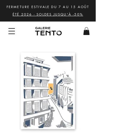
FERMETURE ESTIVALE DU 7 AU 15 AOÛT
ÉTÉ 2026 - SOLDES JUSQU'À -50%