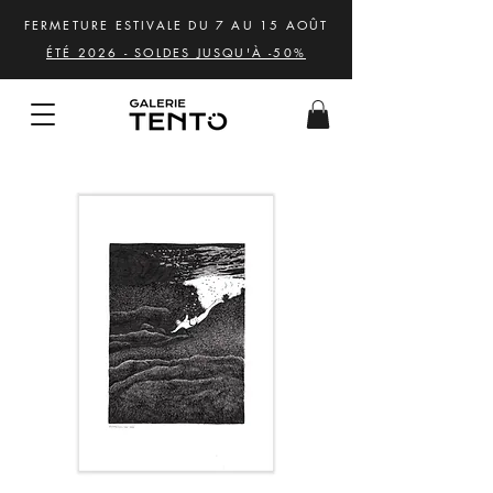
FERMETURE ESTIVALE DU 7 AU 15 AOÛT
ÉTÉ 2026 - SOLDES JUSQU'À -50%